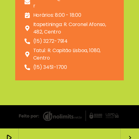
r
Horários: 8:00 - 18:00
Itapetininga: R. Coronel Afonso,
482, Centro
(15) 3272-7914
Tatuí: R. Capitão Lisboa, 1080,
Centro
(15) 3451-1700
play_arrow
keyboard_arrow_right