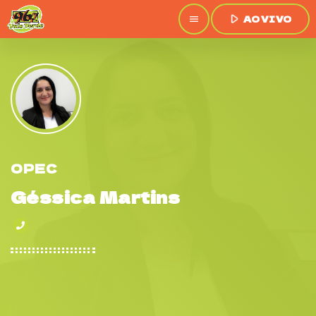
play_arrow
AO VIVO
menu
OPEC
Géssica Martins