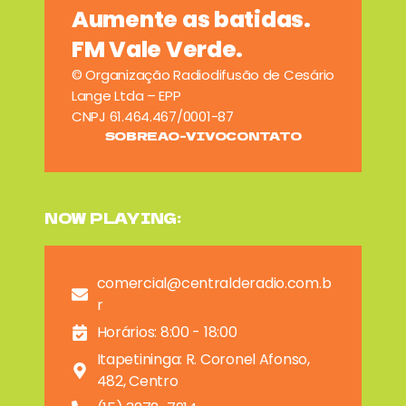
Aumente as batidas.
FM Vale Verde.
© Organização Radiodifusão de Cesário
Lange Ltda – EPP
CNPJ 61.464.467/0001-87
SOBRE
AO-VIVO
CONTATO
NOW PLAYING:
comercial@centralderadio.com.b
r
Horários: 8:00 - 18:00
Itapetininga: R. Coronel Afonso,
482, Centro